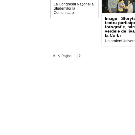
La Congresul Naţional al
Studenţilor la
Comunicare.
Image - Storyte
teatru participa
fotografie, mi
verdele de liv
la Corbi
Un proiect Universi
«
‹
Pagina:
1
|
2
|