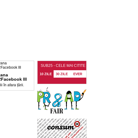
SUB25 - CELE MAI CITITE
10 ZILE
30 ZILE
EVER
vana
Facebook III
i în afara țării.