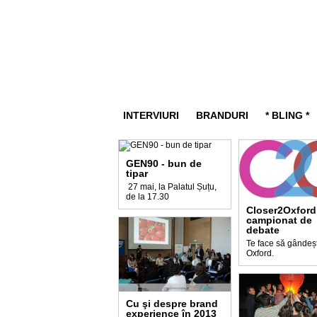
INTERVIURI
BRANDURI
* BLING *
GEN90 - bun de
tipar
27 mai, la Palatul Șuțu,
de la 17.30
Closer2Oxford
campionat de
debate
Te face să gândeșt
Oxford.
Cu şi despre brand
experience în 2013