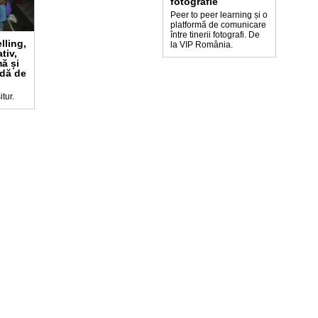
fotografie
Peer to peer learning și o
platformă de comunicare
între tinerii fotografi. De
lling,
la VIP România.
tiv,
mă și
adă de
tur.