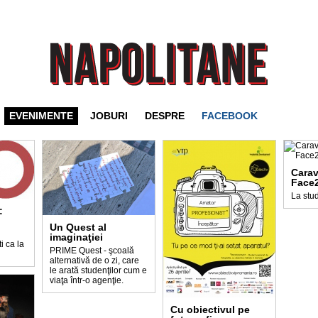
EVENIMENTE
JOBURI
DESPRE
FACEBOOK
Cara
Face2
La studi
:
Un Quest al
imaginaţiei
i ca la
PRIME Quest - şcoală
alternativă de o zi, care
le arată studenţilor cum e
viaţa într-o agenţie.
Cu obiectivul pe