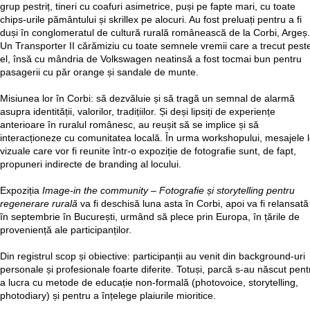
grup pestriț, tineri cu coafuri asimetrice, puși pe fapte mari, cu toate
chips-urile pământului și skrillex pe alocuri. Au fost preluați pentru a fi
duși în conglomeratul de cultură rurală românească de la Corbi, Argeș.
Un Transporter II cărămiziu cu toate semnele vremii care a trecut pest
el, însă cu mândria de Volkswagen neatinsă a fost tocmai bun pentru
pasagerii cu păr orange și sandale de munte.
Misiunea lor în Corbi: să dezvăluie și să tragă un semnal de alarmă
asupra identității, valorilor, tradițiilor. Și deși lipsiți de experiențe
anterioare în ruralul românesc, au reușit să se implice și să
interacționeze cu comunitatea locală. În urma workshopului, mesajele l
vizuale care vor fi reunite într-o expoziție de fotografie sunt, de fapt,
propuneri indirecte de branding al locului.
Expoziția
Image-in the community – Fotografie și storytelling pentru
regenerare rurală
va fi deschisă luna asta în Corbi, apoi va fi relansată
în septembrie în București, urmând să plece prin Europa, în țările de
proveniență ale participanților.
Din registrul scop și obiective: participanții au venit din background-uri
personale și profesionale foarte diferite. Totuși, parcă s-au născut pent
a lucra cu metode de educație non-formală (photovoice, storytelling,
photodiary) și pentru a înțelege plaiurile mioritice.