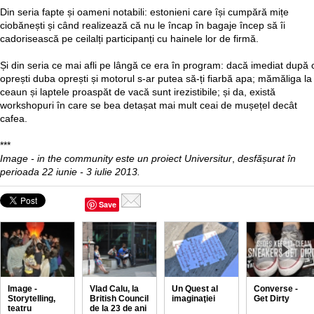
Din seria fapte și oameni notabili: estonieni care își cumpără mițe
ciobănești și când realizează că nu le încap în bagaje încep să îi
cadorisească pe ceilalți participanți cu hainele lor de firmă.
Și din seria ce mai afli pe lângă ce era în program: dacă imediat după 
oprești duba oprești și motorul s-ar putea să-ți fiarbă apa; mămăliga la
ceaun și laptele proaspăt de vacă sunt irezistibile; și da, există
workshopuri în care se bea detașat mai mult ceai de mușețel decât
cafea.
***
Image - in the community este un proiect Universitur
,
desfășurat în
perioada 22 iunie - 3 iulie 2013.
Save
Image -
Vlad Calu, la
Un Quest al
Converse -
Storytelling,
British Council
imaginaţiei
Get Dirty
teatru
de la 23 de ani