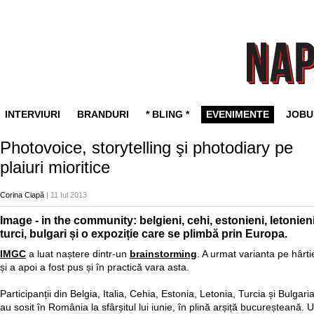
INTERVIURI
BRANDURI
* BLING *
EVENIMENTE
JOBU
Photovoice, storytelling şi photodiary pe
plaiuri mioritice
Corina Ciapă
| 11 Iul 2013
Image - in the community: belgieni, cehi, estonieni, letonieni
turci, bulgari și o expoziție care se plimbă prin Europa.
IMGC
a luat naștere dintr-un
brainstorming
. A urmat varianta pe hârti
și a apoi a fost pus și în practică vara asta.
Participanții din Belgia, Italia, Cehia, Estonia, Letonia, Turcia și Bulgari
au sosit în România la sfârșitul lui iunie, în plină arșiță bucureșteană. 