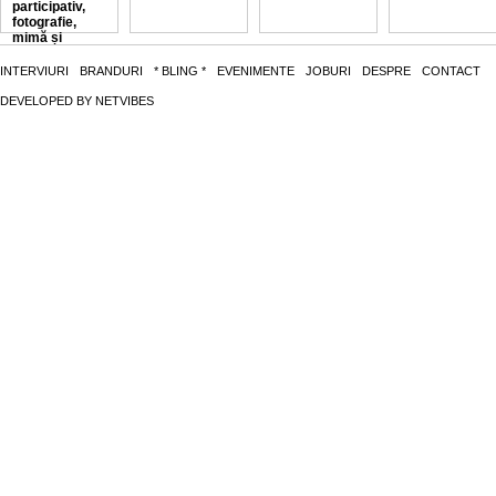
participativ,
fotografie,
mimă și
verdele de
livadă de la
INTERVIURI
BRANDURI
* BLING *
EVENIMENTE
JOBURI
DESPRE
CONTACT
Corbi
DEVELOPED BY
NETVIBES