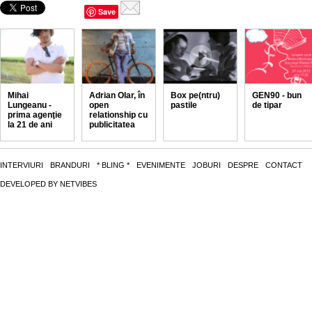
Save
Mihai
Adrian Olar, în
Box pe(ntru)
GEN90 - bun
Lungeanu -
open
pastile
de tipar
prima agenţie
relationship cu
la 21 de ani
publicitatea
INTERVIURI
BRANDURI
* BLING *
EVENIMENTE
JOBURI
DESPRE
CONTACT
DEVELOPED BY
NETVIBES