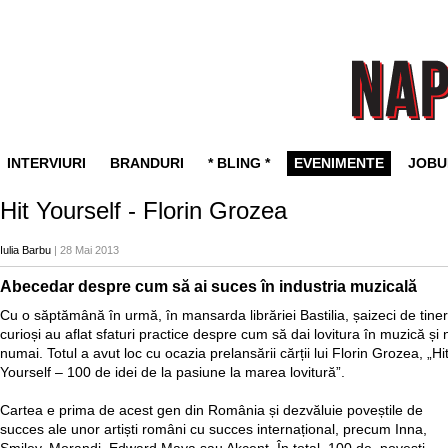
INTERVIURI
BRANDURI
* BLING *
EVENIMENTE
JOBU
Hit Yourself - Florin Grozea
Iulia Barbu
| 28 Mai 2013
Abecedar despre cum să ai suces în industria muzicală
Cu o săptămână în urmă, în mansarda librăriei Bastilia, șaizeci de tiner
curioși au aflat sfaturi practice despre cum să dai lovitura în muzică și 
numai. Totul a avut loc cu ocazia prelansării cărții lui Florin Grozea, „Hi
Yourself – 100 de idei de la pasiune la marea lovitură”.
Cartea e prima de acest gen din România și dezvăluie poveștile de
succes ale unor artiști români cu succes internațional, precum Inna,