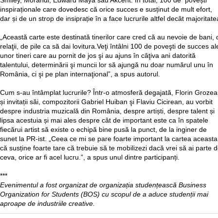
Smiley, Morandi, Edward Maya sau Akcent. În total, 100 de povești
inspiraționale care dovedesc că orice succes e susținut de mult efort,
dar și de un strop de insiprație în a face lucrurile altfel decât majoritate
„Această carte este destinată tinerilor care cred că au nevoie de bani, 
relaţii, de pile ca să dai lovitura.Veţi întâlni 100 de poveşti de succes al
unor tineri care au pornit de jos şi au ajuns în câţiva ani datorită
talentului, determinării şi muncii lor să ajungă nu doar numărul unu în
România, ci şi pe plan internaţional”, a spus autorul.
Cum s-au întâmplat lucrurile? Într-o atmosferă degajată, Florin Grozea
și invitații săi, compozitorii Gabriel Huiban şi Flaviu Cicirean, au vorbit
despre industria muzicală din România, despre artiști, despre talent și
lipsa acestuia și mai ales despre cât de important este ca în spatele
fiecărui artist să existe o echipă bine pusă la punct, de la inginer de
sunet la PR-ist. „Ceea ce mi se pare foarte important la cartea aceasta
că susține foarte tare că trebuie să te mobilizezi dacă vrei să ai parte 
ceva, orice ar fi acel lucru.”, a spus unul dintre participanți.
***
Evenimentul a fost organizat de organizația studențească Business
Organization for Students (BOS) cu scopul de a aduce studenții mai
aproape de industriile creative.