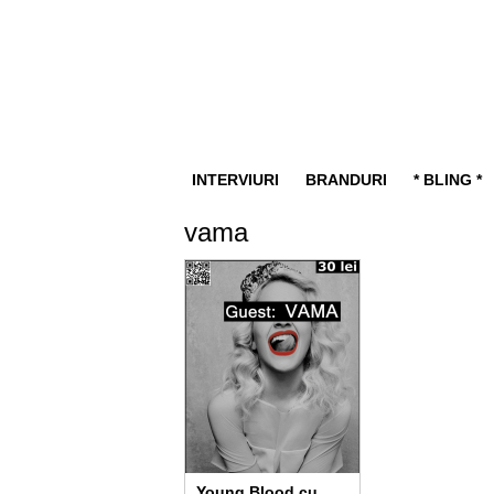
INTERVIURI
BRANDURI
* BLING *
vama
Young Blood cu