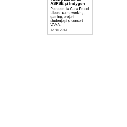
ASPSE şi Indygen
Petrecere la Casa Presei
Libere, cu networking,
gaming, prețuri
studențești și concert
VAMA.
12 Noi 2013