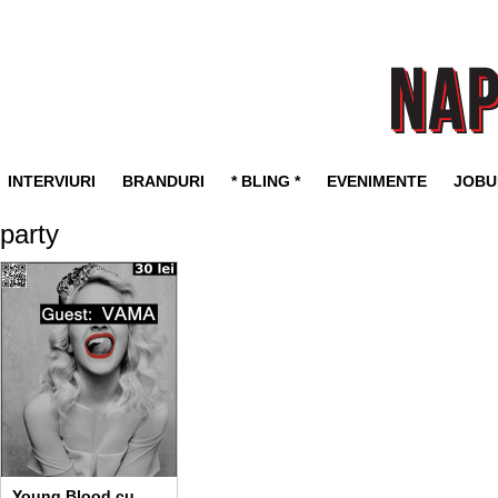
INTERVIURI
BRANDURI
* BLING *
EVENIMENTE
JOBU
party
Young Blood cu